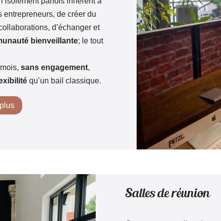
 l’isolement parfois inhérent à
es entrepreneurs, de créer du
 collaborations, d’échanger et
unauté bienveillante
; le tout
 mois,
sans engagement
,
xibilité
qu’un bail classique.
 plus
Salles de réunion