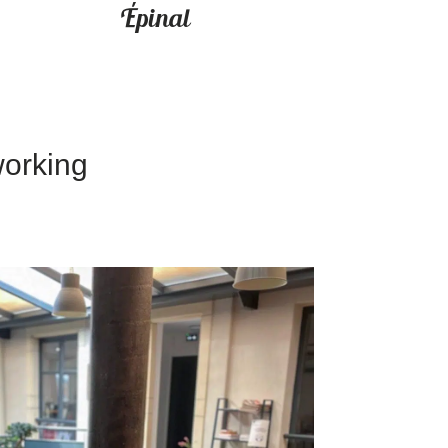
Épinal
working